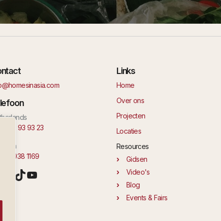
ntact
Links
fo@homesinasia.com
Home
Over ons
lefoon
Projecten
therlands
1 6 42 93 93 23
Locaties
laysia
Resources
 11 1938 1169
Gidsen
nstagram
Facebook
TikTok
YouTube
Video's
Blog
Events & Fairs