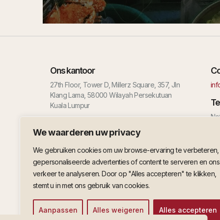
Ons kantoor
Co
27th Floor, Tower D, Millerz Square, 357, Jln
in
Klang Lama, 58000 Wilayah Persekutuan
Te
Kuala Lumpur
Ne
+3
We waarderen uw privacy
Ma
We gebruiken cookies om uw browse-ervaring te verbeteren,
+60
gepersonaliseerde advertenties of content te serveren en ons
I
verkeer te analyseren. Door op "Alles accepteren" te klikken,
stemt u in met ons gebruik van cookies.
Aanpassen
Alles weigeren
Alles accepteren