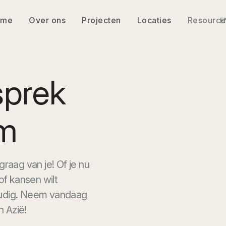
ome
Over ons
Projecten
Locaties
Resource
E
sprek
am
raag van je! Of je nu
of kansen wilt
udig. Neem vandaag
n Azië!