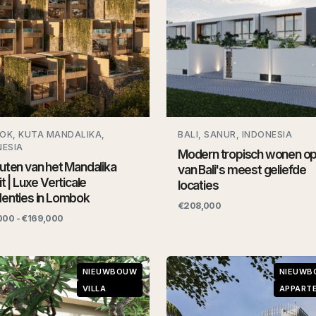
OK, KUTA MANDALIKA,
BALI, SANUR, INDONESIA
NESIA
Modern tropisch wonen op
uten van het Mandalika
van Bali's meest geliefde
it | Luxe Verticale
locaties
denties in Lombok
€208,000
000 - €169,000
NIEUWBOUW
NIEUWB
VILLA
APPART