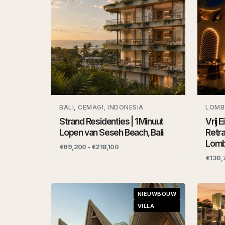
BALI, CEMAGI, INDONESIA
LOMB
Strand Residenties | 1 Minuut
Vrij 
Lopen van Seseh Beach, Bali
Retra
Lom
€69,200 - €218,100
€130,
NIEUWBOUW
VILLA