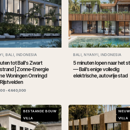
I, BALI, INDONESIA
BALI, NYANYI, INDONESIA
uten tot Bali's Zwart
5 minuten lopen naar het s
strand | Zonne-Energie
— Bali’s enige volledig
me Woningen Omringd
elektrische, autovrije stad
Rijstvelden
000 - €440,000
BESTAANDE BOUW
NIEU
VILLA
VILLA