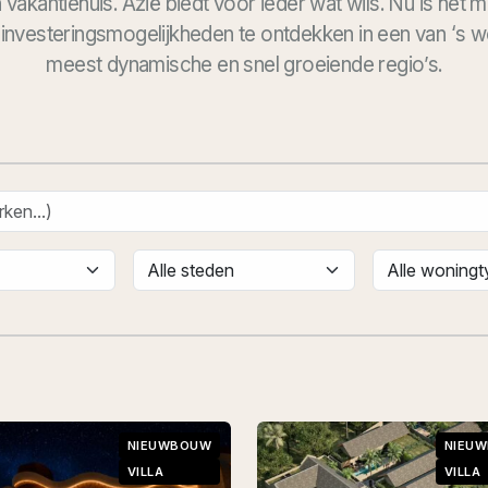
n
vakantiehuis
.
Azië biedt voor ieder wat wils. Nu is het
 investeringsmogelijkheden te ontdekken in een van ‘s w
meest dynamische en snel
groeiende
regio’s.
NIEUWBOUW
NIEU
VILLA
VILLA