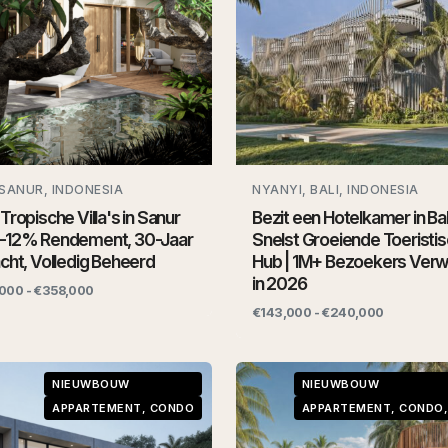
 SANUR, INDONESIA
NYANYI, BALI, INDONESIA
Tropische Villa's in Sanur
Bezit een Hotelkamer in Bal
–12% Rendement, 30-Jaar
Snelst Groeiende Toeristi
cht, Volledig Beheerd
Hub | 1M+ Bezoekers Ver
in 2026
000 - €358,000
€143,000 - €240,000
NIEUWBOUW
NIEUWBOUW
APPARTEMENT, CONDO
APPARTEMENT, CONDO,