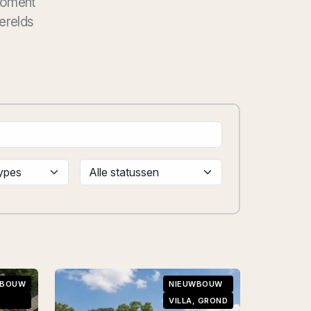
 moment
erelds
WBOUW
NIEUWBOUW
VILLA, GROND