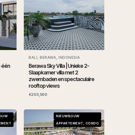
BALI, BERAWA, INDONESIA
 één
Berawa Sky Villa | Unieke 2-
Slaapkamer villa met 2
zwembaden en spectaculaire
rooftop views
€203,500
OUW
NIEUWBOUW
EMENT
APPARTEMENT, CONDO