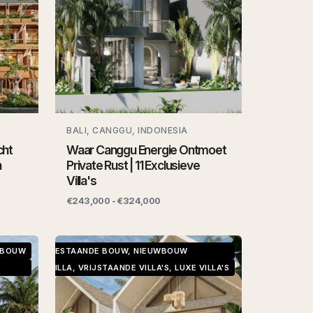
BALI, CANGGU, INDONESIA
cht
Waar Canggu Energie Ontmoet
n
Private Rust | 11 Exclusieve
Villa's
€243,000 - €324,000
WBOUW
BESTAANDE BOUW, NIEUWBOUW
VILLA, VRIJSTAANDE VILLA'S, LUXE VILLA'S