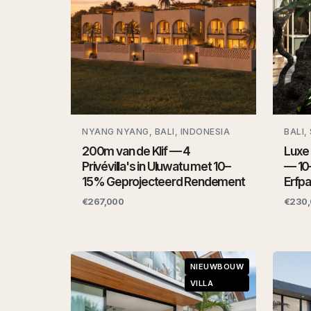
NYANG NYANG, BALI, INDONESIA
BALI,
200m van de Klif — 4
Luxe 
Privévilla's in Uluwatu met 10–
— 10
15% Geprojecteerd Rendement
Erfpa
€267,000
€230,
NIEUWBOUW
VILLA