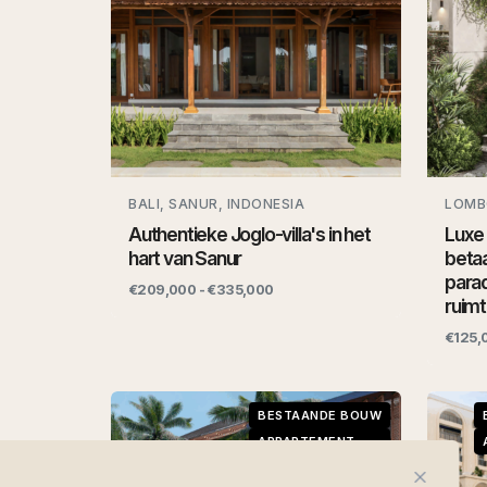
BALI, SANUR, INDONESIA
LOMB
Authentieke Joglo-villa's in het
Luxe
hart van Sanur
betaa
parad
€209,000 - €335,000
ruim
€125,
BESTAANDE BOUW
APPARTEMENT