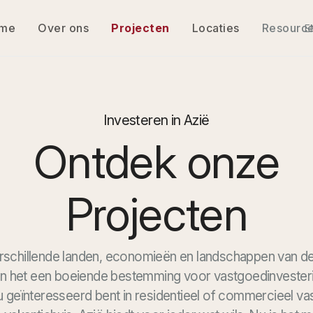
me
Over ons
Projecten
Locaties
Resourc
E
Investeren in Azië
Ontdek onze
Projecten
rschillende landen, economieën en landschappen van de
 het een boeiende bestemming voor vastgoedinvester
u geïnteresseerd bent in
residentieel
of
commercieel
va