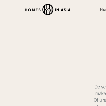
Ho
De ve
maken
Of u n