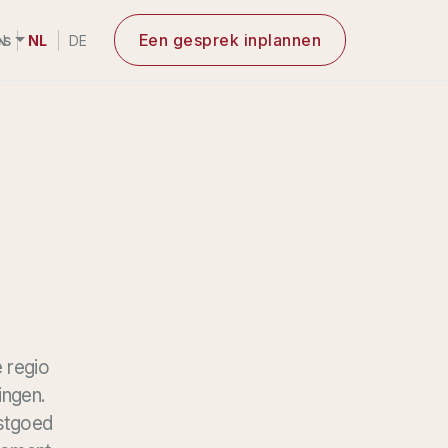
es
Een gesprek inplannen
N
NL
DE
 regio
ingen.
stgoed