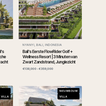
NYANYI, BALI, INDONESIA
i's
Bali's Eerste FlowRider Golf +
sche
Wellness Resort | 3 Minuten van
wacht
Zwart Zandstrand, Junglezicht
€138,000 - €359,000
NIEUWBOUW
 VILLA
VILLA