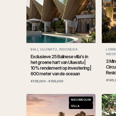
BALI, ULUWATU, INDONESIA
LOMB
INDO
Exclusieve 25 Balinese villa's in
3 Min
het groene hart van Uluwatu |
Circu
10% rendement op investering |
Resi
600 meter van de oceaan
€149,
€138,000 - €156,000
NIEUWBOUW
VILLA