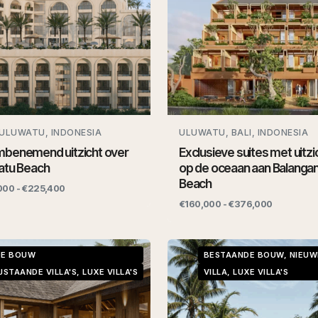
 ULUWATU, INDONESIA
ULUWATU, BALI, INDONESIA
benemend uitzicht over
Exclusieve suites met uitzi
atu Beach
op de oceaan aan Balanga
Beach
000 - €225,400
€160,000 - €376,000
DE BOUW
BESTAANDE BOUW, NIEU
IJSTAANDE VILLA'S, LUXE VILLA'S
VILLA, LUXE VILLA'S