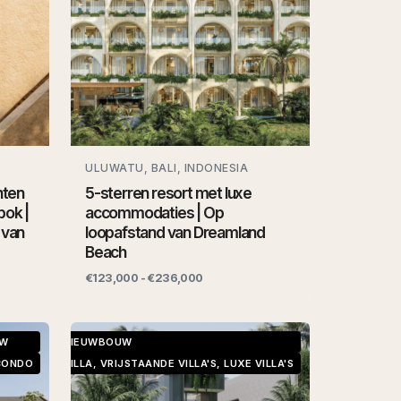
ULUWATU, BALI, INDONESIA
nten
5-sterren resort met luxe
bok |
accommodaties | Op
 van
loopafstand van Dreamland
Beach
€123,000 - €236,000
UW
NIEUWBOUW
CONDO
VILLA, VRIJSTAANDE VILLA'S, LUXE VILLA'S