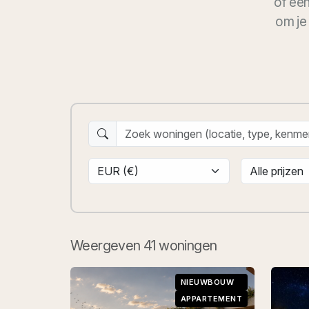
of
ee
om je
Weergeven
41
woningen
NIEUWBOUW
APPARTEMENT