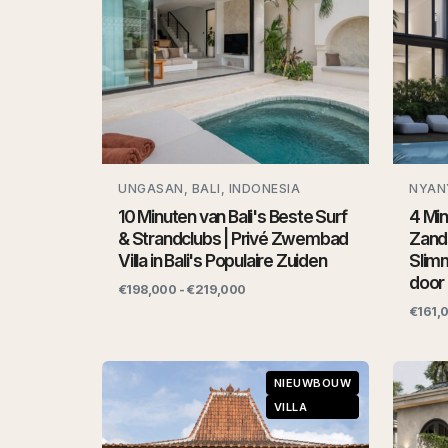
UNGASAN, BALI, INDONESIA
NYANY
10 Minuten van Bali's Beste Surf
4 Min
& Strandclubs | Privé Zwembad
Zand
Villa in Bali's Populaire Zuiden
Slim
door 
€198,000 - €219,000
€161,
NIEUWBOUW
VILLA