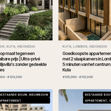
OK, KUTA, INDONESIA
KUTA, LOMBOK, INDONESIA
 op maat tegen een
Goedkoopste apparteme
lbare prijs | Ultra-privé
met 2 slaapkamers in Lom
ijsvilla's zonder gedeelde
5 minuten van het centrum
tes
Kuta
000 - €130,000
€105,950 - €110,000
BESTAANDE BOUW, NIEUWBOUW
BESTAANDE BO
APPARTEMENT
APPARTEMENT, 