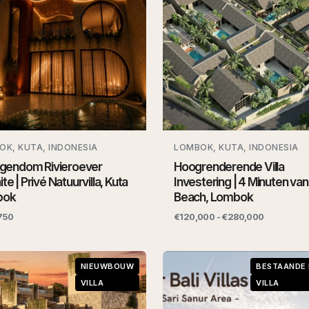
OK, KUTA, INDONESIA
LOMBOK, KUTA, INDONESIA
Eigendom Rivieroever
Hoogrenderende Villa
ite | Privé Natuurvilla, Kuta
Investering | 4 Minuten van
bok
Beach, Lombok
750
€120,000 - €280,000
NIEUWBOUW
BESTAANDE
VILLA
VILLA