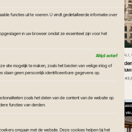
de functies uit te voeren. U vindt gedetailleerde informatie over
opgeslagen in uw browser omdat ze essentieel zijn voor het
BALI, UBUD, INDONESIA
BALI,
Altijd actief
Boetiekcomplex in het hart van
Adem
e site mogelijk te maken, zoals het bieden van veilige inlog of
Ubud | Appartementen met 1
Uluw
 slaan geen persoonlijk identificeerbare gegevens op.
slaapkamer en penthouses
€143,
€107,100 - €112,500
ctionaliteiten zoals het delen van de content van de website op
dere functies van derden.
NIEUWBOUW
BESTAAN
VILLA, VRIJSTAANDE VILLA'S, LUXE VILLA'S
VILLA, VR
zoekers omgaan met de website. Deze cookies helpen bij het