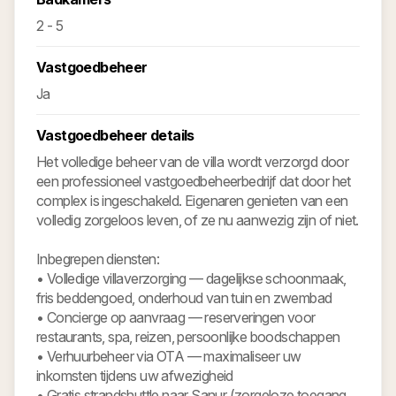
2 - 5
Vastgoedbeheer
Ja
Vastgoedbeheer details
Het volledige beheer van de villa wordt verzorgd door
een professioneel vastgoedbeheerbedrijf dat door het
complex is ingeschakeld. Eigenaren genieten van een
volledig zorgeloos leven, of ze nu aanwezig zijn of niet.
Inbegrepen diensten:
• Volledige villaverzorging — dagelijkse schoonmaak,
fris beddengoed, onderhoud van tuin en zwembad
• Concierge op aanvraag — reserveringen voor
restaurants, spa, reizen, persoonlijke boodschappen
• Verhuurbeheer via OTA — maximaliseer uw
inkomsten tijdens uw afwezigheid
• Gratis strandshuttle naar Sanur (zorgeloze toegang