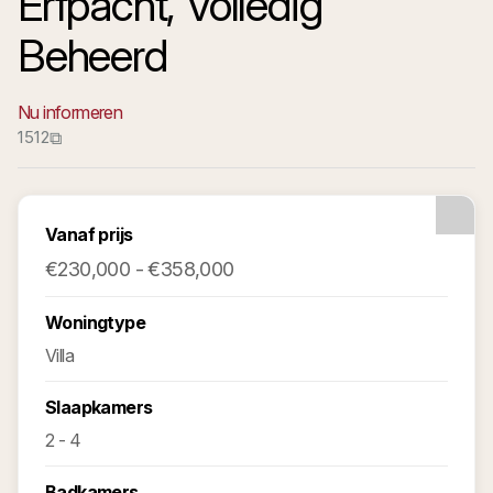
Erfpacht, Volledig
Beheerd
Nu informeren
1512
⧉
Vanaf prijs
€230,000 - €358,000
Woningtype
Villa
Slaapkamers
2 - 4
Badkamers