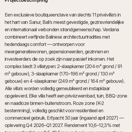
Een exclusieve boutiqueenclave van slechts 11 privévilla’s in
het hart van Sanur, Bali’s meest gevestigde, gezinsvriendelijke
en internationaal verbonden strandgemeenschap. Verdana
combineert verfijnde Balinese architectuurtradities met
hedendaags comfort — ontworpen voor
meergeneratiewonen, gepensioneerden, gezinnen en
investeerders die op zoek zijn naar passief inkomen. Het
complex biedt 3 villatypen: 2-slaapkamer (204 m² grond / 91
m² gebouw), 3-slaapkamer (170–196 m² grond / 130 m²
gebouw) en 4-slaapkamer (249 m² grond / 164 m² gebouw).
Alle villa’s worden volledig gemeubileerd en instapklaar
opgeleverd. Elke villa heeft een privézwembad, tuin, BBQ-zone
en naadloze binnen-buitenstroom. Roze zone (K-2
bestemming), volledig geschikt voor residentieel en
commercieel gebruik. Erfpacht 30 jaar (ingaand april 2027) —
oplevering Q4 2026–Q1 2027. Rendement 10,6–12,3% met