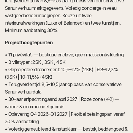
terugverdientijd van 8,5–10,5 jaar op basis van conservatieve
Sanur verhuurmarktgegevens. Volledig concierge-niveau
vastgoedbeheer inbegrepen. Keuze uit twee
interieurafwerkingen (Luxe of Balanced) en twee tuinstijlen.
Minimum aanbetaling 30%.
Projecthoogtepunten
• 11 privévilla’s — boutique enclave, geen massaontwikkeling
• 3 villatypen: 2SK , 3SK , 4SK
• Geprojecteerd rendement: 10,6–12% (2SK) | 9,8–12,3%
(3SK) | 10–11,5% (4SK)
• Terugverdientijd: 8,5–10,5 jaar op basis van conservatieve
Sanur verhuurdata
• 30-jaar erfpacht ingaand april 2027 | Roze zone (K-2) —
woon- & commercieel gebruik
• Oplevering Q4 2026–Q1 2027 | Flexibel betalingsplan vanaf
30% aanbetaling
• Volledig gemeubileerd & instapklaar — bestek, beddengoed &