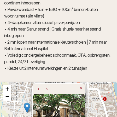
gordijnen inbegrepen
• Privézwembad + tuin + BBQ + 100m² binnen-buiten
woonruimte (alle villa’s)
• 4-slaapkamer villa inclusief privé-paviljoen
• 4 min naar Sanur strand | Gratis shuttle naar het strand
inbegrepen
• 2 min lopen naar internationale kleuterscholen | 7 min naar
Bali International Hospital
• Volledig conciërgebeheer: schoonmaak, OTA, opbrengsten,
pendel, 24/7 beveiliging
• Keuze uit 2 interieurafwerkingen en 2 tuinstijlen
+
‹
›
×
−