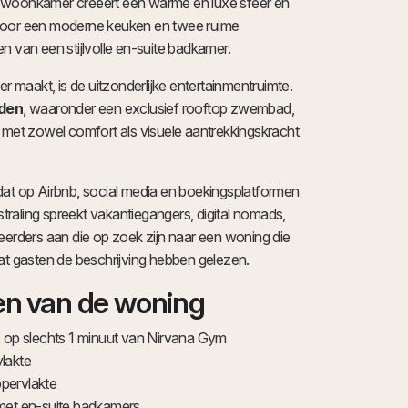
 woonkamer creëert een warme en luxe sfeer en
door een moderne keuken en twee ruime
n van een stijlvolle en-suite badkamer.
er maakt, is de uitzonderlijke entertainmentruimte.
den
, waaronder een exclusief rooftop zwembad,
 met zowel comfort als visuele aantrekkingskracht
la dat op Airbnb, social media en boekingsplatformen
tstraling spreekt vakantiegangers, digital nomads,
eerders aan die op zoek zijn naar een woning die
at gasten de beschrijving hebben gelezen.
n van de woning
, op slechts 1 minuut van Nirvana Gym
lakte
pervlakte
met en-suite badkamers