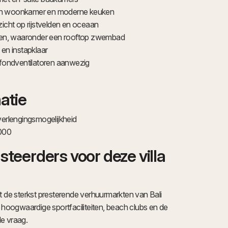
en woonkamer en moderne keuken
zicht op rijstvelden en oceaan
n, waaronder een rooftop zwembad
 en instapklaar
afondventilatoren aanwezig
atie
verlengingsmogelijkheid
.000
teerders voor deze villa
t de sterkst presterende verhuurmarkten van Bali
, hoogwaardige sportfaciliteiten, beach clubs en de
e vraag.