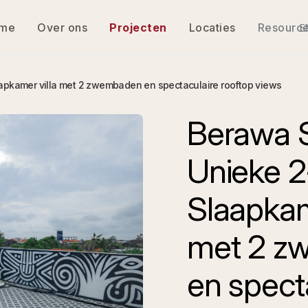
me
Over ons
Projecten
Locaties
Resourc
E
aapkamer villa met 2 zwembaden en spectaculaire rooftop views
Berawa Sk
Unieke 2
Slaapkam
met 2 z
en spect