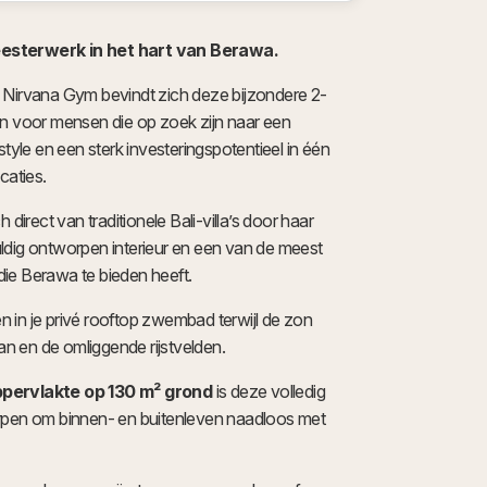
esterwerk in het hart van Berawa.
 Nirvana Gym bevindt zich deze bijzondere 2-
en voor mensen die op zoek zijn naar een
style en een sterk investeringspotentieel in één
caties.
 direct van traditionele Bali-villa’s door haar
gvuldig ontworpen interieur en een van de meest
ie Berawa te bieden heeft.
ten in je privé rooftop zwembad terwijl de zon
 en de omliggende rijstvelden.
pervlakte op 130 m² grond
is deze volledig
rpen om binnen- en buitenleven naadloos met