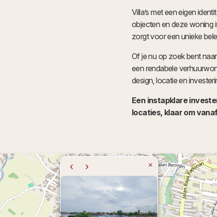
Villa’s met een eigen ident
objecten en deze woning is
zorgt voor een unieke bele
Of je nu op zoek bent naar
een rendabele verhuurwoni
design, locatie en invester
Een instapklare investe
locaties, klaar om vana
‹
›
×