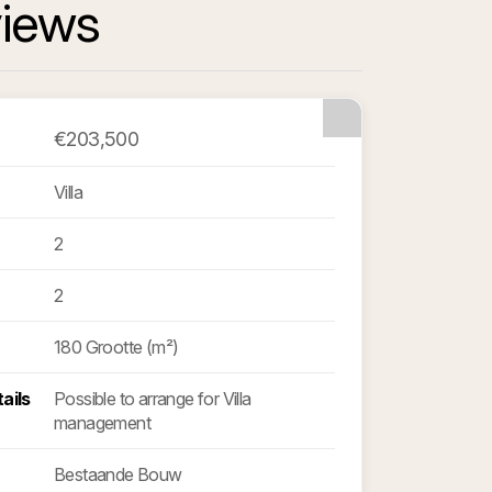
views
€203,500
Villa
2
2
180 Grootte (m²)
ails
Possible to arrange for Villa
management
Bestaande Bouw