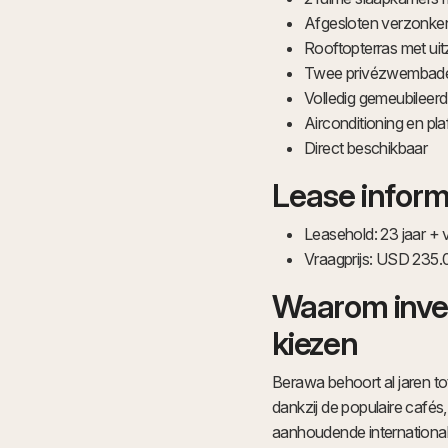
Afgesloten verzonk
Rooftopterras met uit
Twee privézwembade
Volledig gemeubileerd
Airconditioning en pl
Direct beschikbaar
Lease inform
Leasehold: 23 jaar + 
Vraagprijs: USD 235
Waarom inves
kiezen
Berawa behoort al jaren to
dankzij de populaire cafés
aanhoudende international