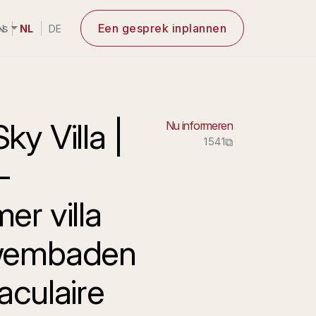
es
Een gesprek inplannen
N
NL
DE
y Villa |
Nu informeren
1541
⧉
-
er villa
wembaden
aculaire