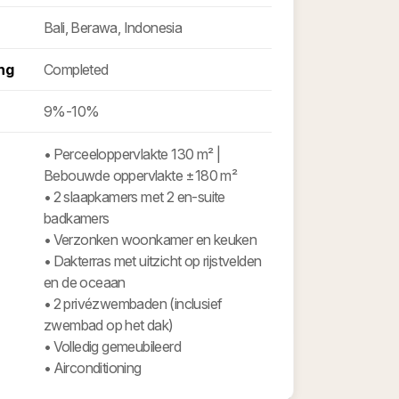
Bali, Berawa, Indonesia
ng
Completed
9%-10%
•⁠ ⁠Perceeloppervlakte 130 m² |
Bebouwde oppervlakte ±180 m²
•⁠ ⁠2 slaapkamers met 2 en-suite
badkamers
•⁠ ⁠Verzonken woonkamer en keuken
•⁠ ⁠Dakterras met uitzicht op rijstvelden
en de oceaan
•⁠ ⁠2 privézwembaden (inclusief
zwembad op het dak)
•⁠ ⁠Volledig gemeubileerd
•⁠ ⁠Airconditioning