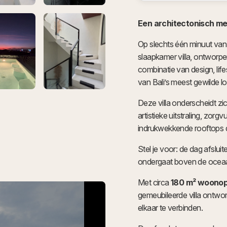
Een architectonisch me
Op slechts één minuut van
slaapkamer villa, ontworp
combinatie van design, life
van Bali’s meest gewilde lo
Deze villa onderscheidt zich
artistieke uitstraling, zor
indrukwekkende rooftops d
Stel je voor: de dag afslui
ondergaat boven de oceaan
Met circa
180 m² woonop
gemeubileerde villa ontwo
elkaar te verbinden.