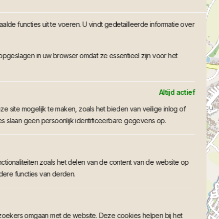
de functies uit te voeren. U vindt gedetailleerde informatie over
opgeslagen in uw browser omdat ze essentieel zijn voor het
Altijd actief
e site mogelijk te maken, zoals het bieden van veilige inlog of
 slaan geen persoonlijk identificeerbare gegevens op.
ctionaliteiten zoals het delen van de content van de website op
dere functies van derden.
zoekers omgaan met de website. Deze cookies helpen bij het