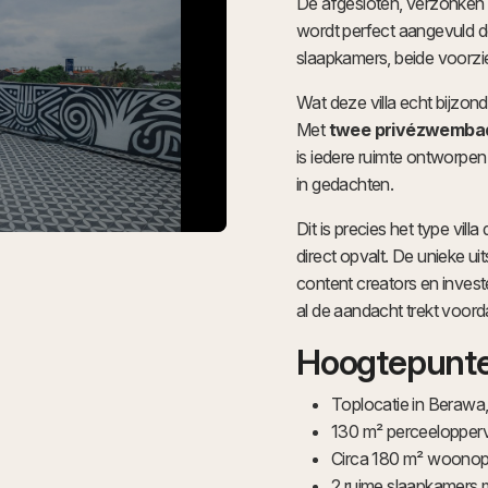
De afgesloten, verzonken
wordt perfect aangevuld 
slaapkamers, beide voorzie
Wat deze villa echt bijzond
Met
twee privézwemba
is iedere ruimte ontworpen
in gedachten.
Dit is precies het type vil
direct opvalt. De unieke ui
content creators en invest
al de aandacht trekt voord
Hoogtepunte
Toplocatie in Berawa
130 m² perceelopperv
Circa 180 m² woonop
2 ruime slaapkamers 