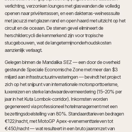
verlichting, verzonken lounges met glaswanden die volledig
openen naar privéterrassen, en een dakterras-welnesssuite
met jacuzzi met glazen rand en open haard met uitzicht op het
circuit en de oceaan. De stenen gevel elimineert de
herschildercycli die kenmerkend zijn voor tropische
stucgebouwen, wat de langetermijnonderhoudskosten
aanzienlijk verlaagt.
Gelegen binnen de Mandalika SEZ — een door de overheid
gesteunde Speciale Economische Zone met meer dan $3
miljard aan infrastructuurinvesteringen — bevindt het project
zich op het snijpunt van internationale motorsporttoerisme,
luxereizen en sterke landwaardevermeerdering (15–20% per
jaar in het Kuta Lombok-corridor). Inkomsten worden
gegenereerd via professioneel hotelmanagement met een
bezettingsdoelstelling van 80%. Standaardtarieven bedragen
€122/nacht, met MotoGP Apex-evenementtarieven tot
€450/nacht — wat resulteert in een bruto jaaromzet van