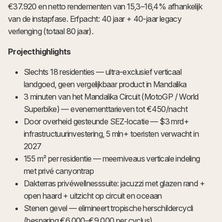
€37.920 en netto rendementen van 15,3–16,4% afhankelijk
van de instapfase. Erfpacht: 40 jaar + 40-jaar legacy
verlenging (totaal 80 jaar).
Projecthighlights
Slechts 18 residenties — ultra-exclusief verticaal
landgoed, geen vergelijkbaar product in Mandalika
3 minuten van het Mandalika Circuit (MotoGP / World
Superbike) — evenementtarieven tot €450/nacht
Door overheid gesteunde SEZ-locatie — $3 mrd+
infrastructuurinvestering, 5 mln+ toeristen verwacht in
2027
155 m² per residentie — meerniveaus verticale indeling
met privé canyontrap
Dakterras privéwellnesssuite: jacuzzi met glazen rand +
open haard + uitzicht op circuit en oceaan
Stenen gevel — elimineert tropische herschildercycli
(besparing €6.000–€9.000 per cyclus)