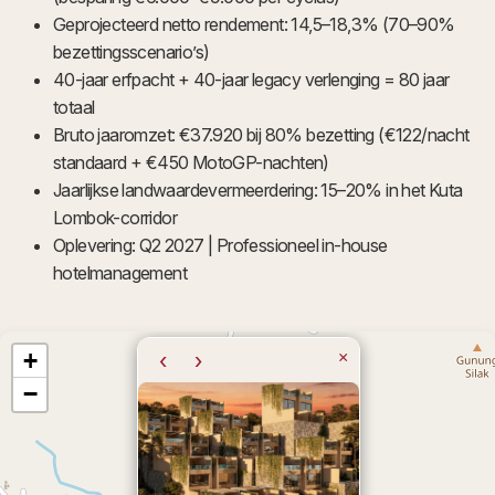
Geprojecteerd netto rendement: 14,5–18,3% (70–90%
bezettingsscenario’s)
40-jaar erfpacht + 40-jaar legacy verlenging = 80 jaar
totaal
Bruto jaaromzet: €37.920 bij 80% bezetting (€122/nacht
standaard + €450 MotoGP-nachten)
Jaarlijkse landwaardevermeerdering: 15–20% in het Kuta
Lombok-corridor
Oplevering: Q2 2027 | Professioneel in-house
hotelmanagement
+
‹
›
×
−