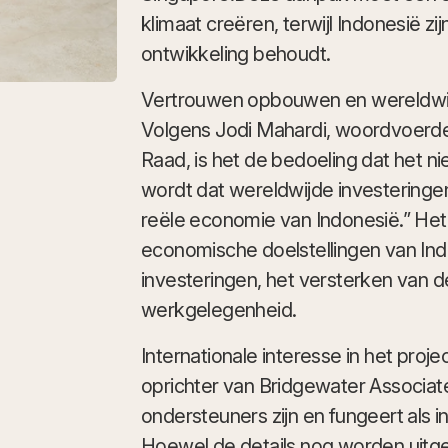
klimaat creëren, terwijl Indonesië zi
ontwikkeling behoudt.
Vertrouwen opbouwen en wereldwij
Volgens Jodi Mahardi, woordvoerd
Raad, is het de bedoeling dat het n
wordt dat wereldwijde investeringe
reële economie van Indonesië.” Het in
economische doelstellingen van Indo
investeringen, het versterken van d
werkgelegenheid.
Internationale interesse in het projec
oprichter van Bridgewater Associat
ondersteuners zijn en fungeert als i
Hoewel de details nog worden uitge