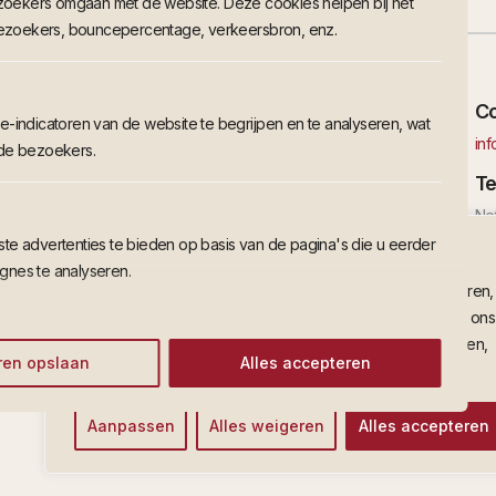
zoekers omgaan met de website. Deze cookies helpen bij het
l bezoekers, bouncepercentage, verkeersbron, enz.
Ons kantoor
Co
e-indicatoren van de website te begrijpen en te analyseren, wat
27th Floor, Tower D, Millerz Square, 357, Jln
in
 de bezoekers.
Klang Lama, 58000 Wilayah Persekutuan
Te
Kuala Lumpur
Ne
+3
 advertenties te bieden op basis van de pagina's die u eerder
We waarderen uw privacy
gnes te analyseren.
Ma
We gebruiken cookies om uw browse-ervaring te verbeteren,
+60
gepersonaliseerde advertenties of content te serveren en ons
I
verkeer te analyseren. Door op "Alles accepteren" te klikken,
ren opslaan
Alles accepteren
stemt u in met ons gebruik van cookies.
Aanpassen
Alles weigeren
Alles accepteren