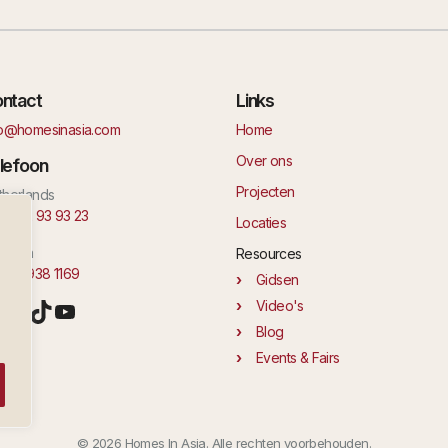
ntact
Links
fo@homesinasia.com
Home
Over ons
lefoon
Projecten
therlands
1 6 42 93 93 23
Locaties
laysia
Resources
 11 1938 1169
Gidsen
nstagram
Facebook
TikTok
YouTube
Video's
Blog
Events & Fairs
© 2026 Homes In Asia. Alle rechten voorbehouden.