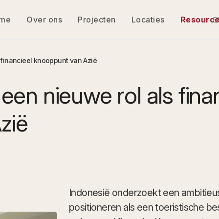
me
Over ons
Projecten
Locaties
Resourc
E
 financieel knooppunt van Azië
een nieuwe rol als fina
zië
Indonesië onderzoekt een ambitieus 
positioneren als een toeristische b