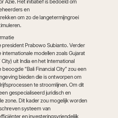
Azië. Het initiatief is bedoeld om
beheerders en
trekken om zo de langetermijngroei
imuleren.
rmatie
e president Prabowo Subianto. Verder
le internationale modellen zoals Gujarat
City) uit India en het International
e beoogde “Bali Financial City” zou een
omgeving bieden die is ontworpen om
ijfsprocessen te stroomlijnen. Om dit
een gespecialiseerd juridisch en
le zone. Dit kader zou mogelijk worden
schreven systeem van
iciënter en investeringsvriendelijk