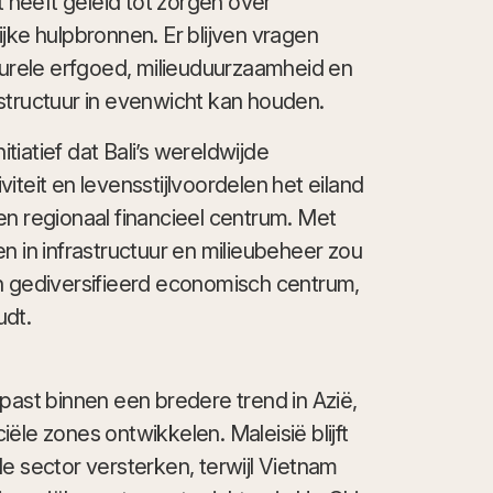
t heeft geleid tot zorgen over
jke hulpbronnen. Er blijven vragen
lturele erfgoed, milieuduurzaamheid en
structuur in evenwicht kan houden.
iatief dat Bali’s wereldwijde
iteit en levensstijlvoordelen het eiland
en regionaal financieel centrum. Met
n in infrastructuur en milieubeheer zou
en gediversifieerd economisch centrum,
udt.
 past binnen een bredere trend in Azië,
ële zones ontwikkelen. Maleisië blijft
iële sector versterken, terwijl Vietnam