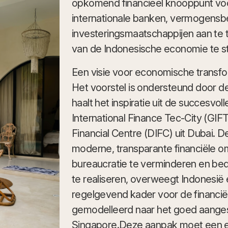
opkomend financieel knooppunt voor 
internationale banken, vermogens
investeringsmaatschappijen aan te 
van de Indonesische economie te st
Een visie voor economische transfo
Het voorstel is ondersteund door d
haalt het inspiratie uit de succesvol
International Finance Tec-City (GIFT 
Financial Centre (DIFC) uit Dubai. D
moderne, transparante financiële 
bureaucratie te verminderen en bedr
te realiseren, overweegt Indonesië 
regelgevend kader voor de financië
gemodelleerd naar het goed aange
Singapore.Deze aanpak moet een eff