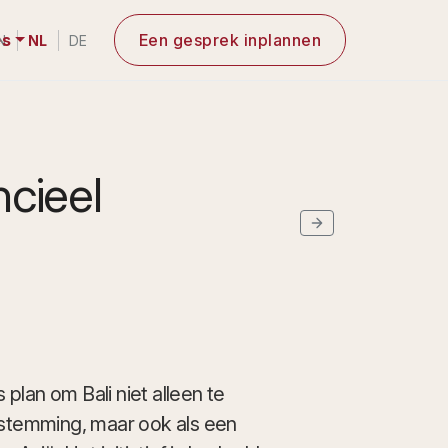
es
Een gesprek inplannen
N
NL
DE
ncieel
plan om Bali niet alleen te
estemming, maar ook als een