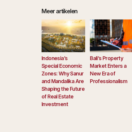
Meer artikelen
Indonesia’s
Bali’s Property
Special Economic
Market Enters a
Zones: Why Sanur
New Era of
and Mandalika Are
Professionalism
Shaping the Future
of Real Estate
Investment