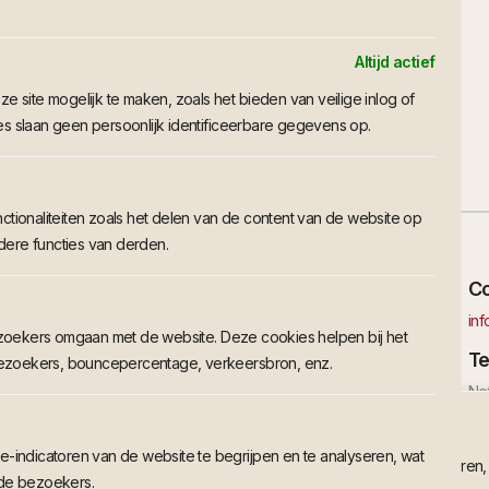
Altijd actief
e site mogelijk te maken, zoals het bieden van veilige inlog of
 slaan geen persoonlijk identificeerbare gegevens op.
ctionaliteiten zoals het delen van de content van de website op
dere functies van derden.
Ons kantoor
Co
27th Floor, Tower D, Millerz Square, 357, Jln
in
zoekers omgaan met de website. Deze cookies helpen bij het
Klang Lama, 58000 Wilayah Persekutuan
Te
l bezoekers, bouncepercentage, verkeersbron, enz.
Kuala Lumpur
Ne
+3
We waarderen uw privacy
Ma
e-indicatoren van de website te begrijpen en te analyseren, wat
We gebruiken cookies om uw browse-ervaring te verbeteren,
+60
 de bezoekers.