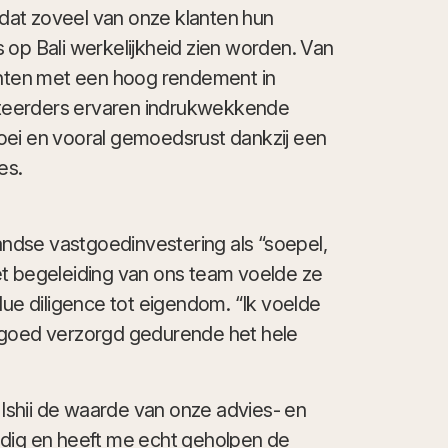
p dat zoveel van onze klanten hun
 op Bali werkelijkheid zien worden. Van
menten met een hoog rendement in
teerders ervaren indrukwekkende
oei en vooral gemoedsrust dankzij een
es.
landse vastgoedinvestering als “soepel,
et begeleiding van ons team voelde ze
due diligence tot eigendom. “Ik voelde
 goed verzorgd gedurende het hele
shii de waarde van onze advies- en
ndig en heeft me echt geholpen de