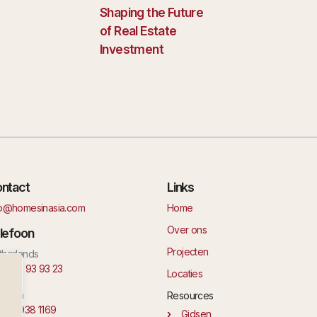
Shaping the Future
of Real Estate
Investment
ntact
Links
fo@homesinasia.com
Home
Over ons
lefoon
Projecten
therlands
1 6 42 93 93 23
Locaties
laysia
Resources
 11 1938 1169
Gidsen