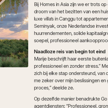
Bij Homes in Asia zijn we er trots o
droom van het bezitten van een huis
luxe villa’s in Canggu tot apparte
Seminyak, onze Nederlandse inves
huurrendementen, solide kapitaalgr
soepel, professioneel aankoopproc
Naadloze reis van begin tot eind
Marije beschrijft haar eerste buiten
professioneel en zonder stress.” M
zich bij elke stap ondersteund, van 
me zeker over mijn beslissingen en
proces,” deelde ze.
Op dezelfde manier benadrukte Go I
agentdiensten: “Professioneel, gro