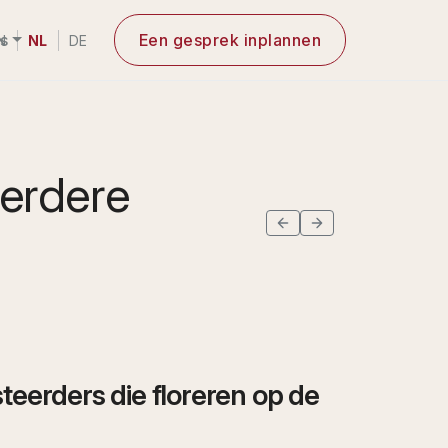
s
Een gesprek inplannen
N
NL
DE
eerdere
eerders die floreren op de