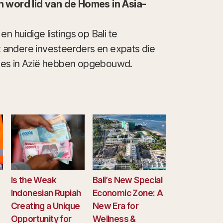
word lid van de Homes in Asia-
n huidige listings op Bali te
 andere investeerders en expats die
les in Azië hebben opgebouwd.
Is the Weak
Bali’s New Special
Indonesian Rupiah
Economic Zone: A
Creating a Unique
New Era for
Opportunity for
Wellness &