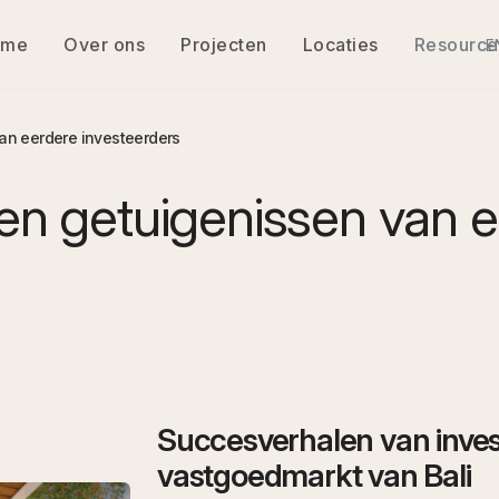
ome
Over ons
Projecten
Locaties
Resource
E
an eerdere investeerders
en getuigenissen van 
Succesverhalen van invest
vastgoedmarkt van Bali